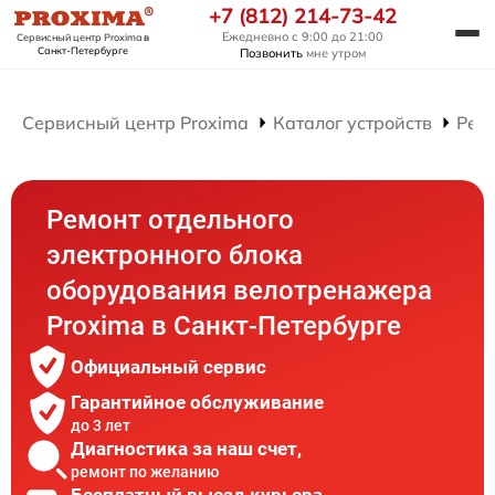
+7 (812) 214-73-42
Ежедневно с 9:00 до 21:00
Сервисный центр Proxima
в
Санкт-Петербурге
Позвонить
мне утром
Сервисный центр Proxima
Каталог устройств
Рем
Ремонт отдельного
электронного блока
оборудования велотренажера
Proxima в Санкт-Петербурге
Официальный сервис
Гарантийное обслуживание
до 3 лет
Диагностика за наш счет,
ремонт по желанию
Бесплатный выезд курьера