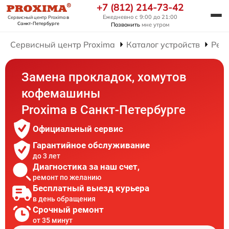
+7 (812) 214-73-42
Ежедневно с 9:00 до 21:00
Сервисный центр Proxima
в
Санкт-Петербурге
Позвонить
мне утром
Сервисный центр Proxima
Каталог устройств
Рем
Замена прокладок, хомутов
кофемашины
Proxima в Санкт-Петербурге
Официальный сервис
Гарантийное обслуживание
до 3 лет
Диагностика за наш счет,
ремонт по желанию
Бесплатный выезд курьера
в день обращения
Срочный ремонт
от 35 минут