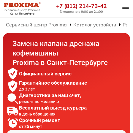
+7 (812) 214-73-42
Сервисный центр Proxima
в
Ежедневно с 9:00 до 21:00
Санкт-Петербурге
Сервисный центр Proxima
Каталог устройств
Рем
Замена клапана дренажа
кофемашины
Proxima в Санкт-Петербурге
Официальный сервис
Гарантийное обслуживание
до 3 лет
Диагностика за наш счет,
ремонт по желанию
Бесплатный выезд курьера
в день обращения
Срочный ремонт
от 35 минут