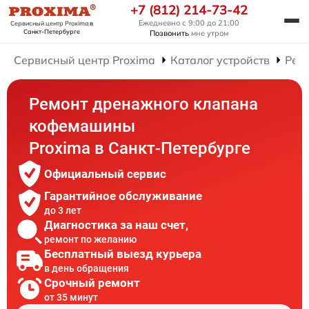
+7 (812) 214-73-42
Ежедневно с 9:00 до 21:00
Сервисный центр Proxima
в
Санкт-Петербурге
Позвонить
мне утром
Сервисный центр Proxima
Каталог устройств
Рем
Ремонт дренажного клапана
кофемашины
Proxima в Санкт-Петербурге
Официальный сервис
Гарантийное обслуживание
до 3 лет
Диагностика за наш счет,
ремонт по желанию
Бесплатный выезд курьера
в день обращения
Срочный ремонт
от 35 минут