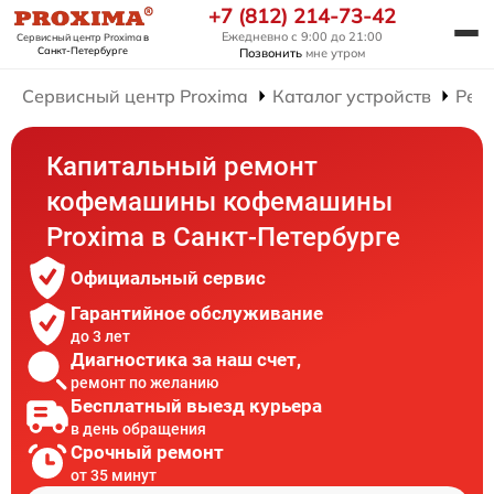
+7 (812) 214-73-42
Ежедневно с 9:00 до 21:00
Сервисный центр Proxima
в
Санкт-Петербурге
Позвонить
мне утром
Сервисный центр Proxima
Каталог устройств
Рем
Капитальный ремонт
кофемашины кофемашины
Proxima в Санкт-Петербурге
Официальный сервис
Гарантийное обслуживание
до 3 лет
Диагностика за наш счет,
ремонт по желанию
Бесплатный выезд курьера
в день обращения
Срочный ремонт
от 35 минут