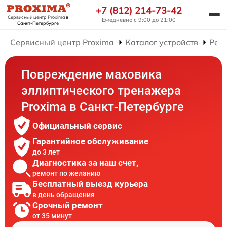
+7 (812) 214-73-42
Сервисный центр Proxima
в
Ежедневно с 9:00 до 21:00
Санкт-Петербурге
Сервисный центр Proxima
Каталог устройств
Рем
Повреждение маховика
эллиптического тренажера
Proxima в Санкт-Петербурге
Официальный сервис
Гарантийное обслуживание
до 3 лет
Диагностика за наш счет,
ремонт по желанию
Бесплатный выезд курьера
в день обращения
Срочный ремонт
от 35 минут